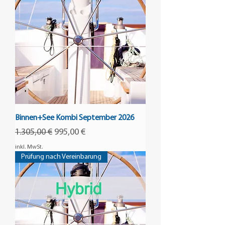
Binnen+See Kombi September 2026
Standardpreis
Sale-Preis
1.305,00 €
995,00 €
inkl. MwSt.
Prüfung nach Vereinbarung