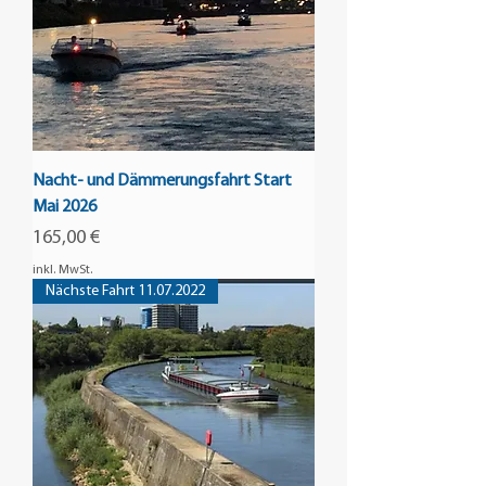
Nacht- und Dämmerungsfahrt Start
Mai 2026
Preis
165,00 €
inkl. MwSt.
Nächste Fahrt 11.07.2022