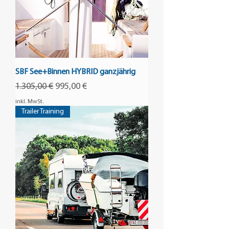
SBF See+Binnen HYBRID ganzjährig
Standardpreis
Sale-Preis
1.305,00 €
995,00 €
inkl. MwSt.
Trailer Training