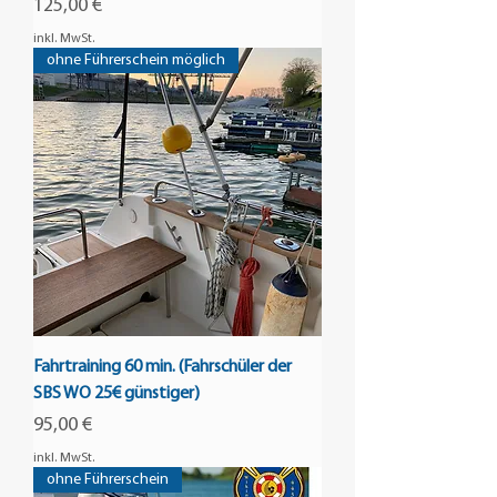
Preis
125,00 €
inkl. MwSt.
ohne Führerschein möglich
Fahrtraining 60 min. (Fahrschüler der
SBS WO 25€ günstiger)
Preis
95,00 €
inkl. MwSt.
ohne Führerschein