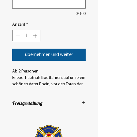
0/100
Anzahl
*
übernehmen und weiter
Ab 2 Personen.
Erlebe hautnah Bootfahren, auf unserem
schönen Vater Rhein, vor den Toren der
Nibelungenstadt.
Ohne Sportbootführerschein, für Papa,
Preisgestaltung
Mama, Opa, Oma oder einfach nur für
und mit Freunden.
Alle Preise pro Person und pro Stunde.
Mit unseren erfahrenen Skippern
schippern.
Alle Preise inklusive Kraftstoff.