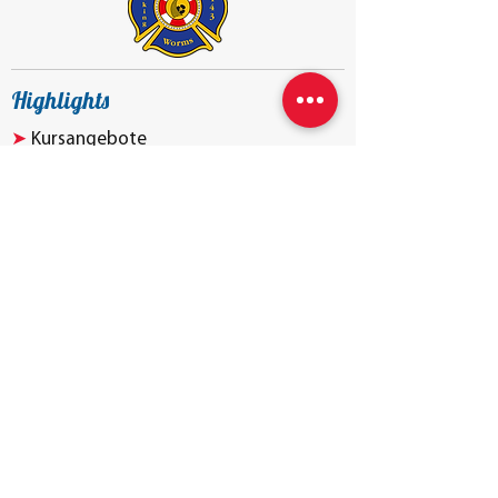
Highlights
➤
Kursangebote
➤
Weiterbildung und Unterweisung
➤
Anmelden und Buchen
Das sind wir
➤
Ansprechpartner
➤
Nachhaltigkeit
➤
Allgemeine Geschäftsbedingungen
Kontakt und Service
➤
Kontaktformular
➤
P
artner & Downloads
➤
Anfahrt und Hinweise